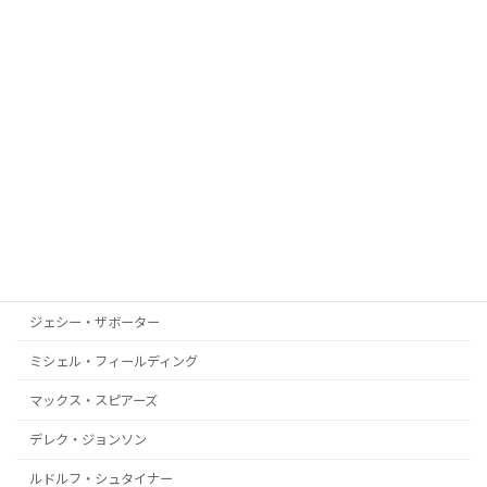
ローリー・ラッド
サイモン・パークス
ジジ・ヤング
ジーン・デコード
アレックス・コリアー
ドロレス・キャノン
イスマエル・ペレス
リカルド・ボジ
ジェシー・ザボーター
ミシェル・フィールディング
マックス・スピアーズ
デレク・ジョンソン
ルドルフ・シュタイナー