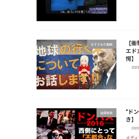
【衝
おすすめの動画
エド
愕】
202
“ド
陰謀現実
き】
202
メディ