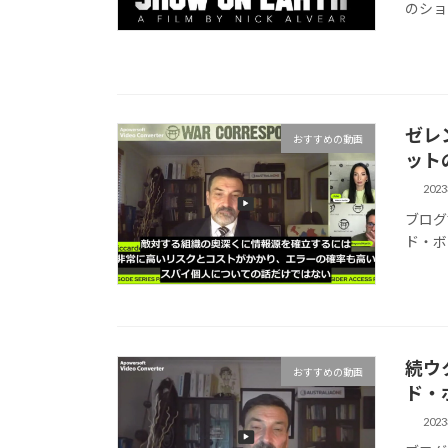
のショー
ゼレ
おすすめの動画
ット
202
ブログ
ド・ボ
続ウ
おすすめの動画
ド・
202