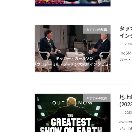
タッ
おすすめの動画
インタ
202
Ino
カー・
地上最
おすすめの動画
(20
202
awa
い。 ht