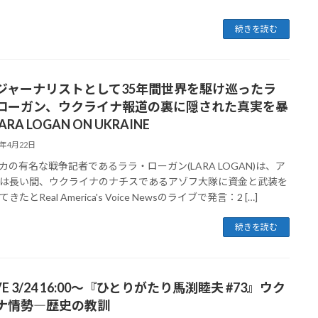
続きを読む
ジャーナリストとして35年間世界を駆け巡ったラ
ローガン、ウクライナ報道の裏に隠された真実を暴
LARA LOGAN ON UKRAINE
2年4月22日
カの有名な戦争記者であるララ・ローガン(LARA LOGAN)は、ア
は長い間、ウクライナのナチスであるアゾフ大隊に資金と武装を
きたとReal America's Voice Newsのライブで発言：2 […]
続きを読む
VE 3/24 16:00〜『ひとりがたり馬渕睦夫 #73』ウク
ナ情勢―歴史の教訓