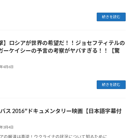
続きを読む
撃】ロシアが世界の希望だ！！ジョセフティテルの
ガーケイシーの予言の考察がヤバすぎる！！【驚
3年4月6日
続きを読む
ンバス 2016″ドキュメンタリー映画【日本語字幕付
3年3月4日
アの報道は真逆！ウクライナの状況について知るために