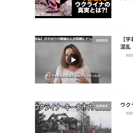
【字
陰謀現実
混乱
202
ウク
陰謀現実
202