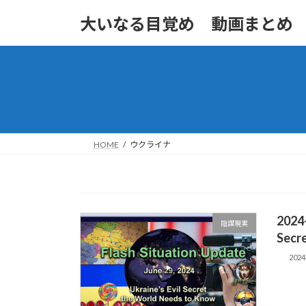
コ
ナ
大いなる目覚め 動画まとめ
ン
ビ
テ
ゲ
ン
ー
ツ
シ
へ
ョ
ス
ン
キ
に
ッ
移
HOME
ウクライナ
プ
動
2024-
陰謀現実
Secr
202