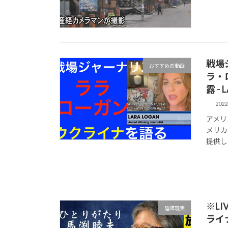
戦場
おすすめの動画
ラ・
露 - 
202
アメリ
メリカ
提供して
※LI
陰謀現実
ライ