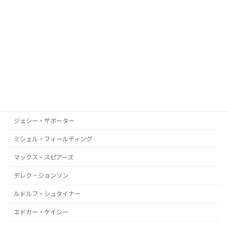
ジジ・ヤング
ジーン・デコード
アレックス・コリアー
ドロレス・キャノン
イスマエル・ペレス
リカルド・ボジ
ジェシー・ザボーター
ミシェル・フィールディング
マックス・スピアーズ
デレク・ジョンソン
ルドルフ・シュタイナー
エドガー・ケイシー