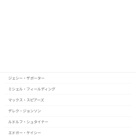
サイモン・パークス
ジジ・ヤング
ジーン・デコード
アレックス・コリアー
ドロレス・キャノン
イスマエル・ペレス
リカルド・ボジ
ジェシー・ザボーター
ミシェル・フィールディング
マックス・スピアーズ
デレク・ジョンソン
ルドルフ・シュタイナー
エドガー・ケイシー