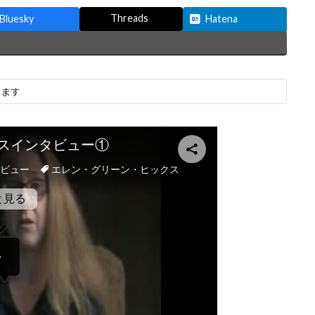
Threads
Bluesky
Hatena
います