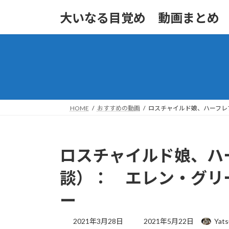
コ
ナ
大いなる目覚め 動画まとめ
ン
ビ
テ
ゲ
ン
ー
ツ
シ
へ
ョ
ス
ン
キ
に
ッ
移
HOME
おすすめの動画
ロスチャイルド娘、ハーフレ
プ
動
ロスチャイルド娘、ハ
談）： エレン・グリ
ー
最
2021年3月28日
2021年5月22日
Yat