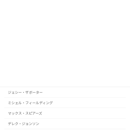
ローリー・ラッド
サイモン・パークス
ジジ・ヤング
ジーン・デコード
アレックス・コリアー
ドロレス・キャノン
イスマエル・ペレス
リカルド・ボジ
ジェシー・ザボーター
ミシェル・フィールディング
マックス・スピアーズ
デレク・ジョンソン